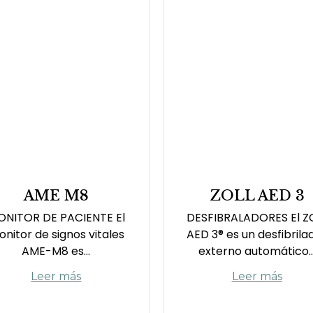
AME M8
ZOLL AED 3
NITOR DE PACIENTE El
DESFIBRALADORES El Z
nitor de signos vitales
AED 3® es un desfibrila
AME-M8 es...
externo automático..
Leer más
Leer más